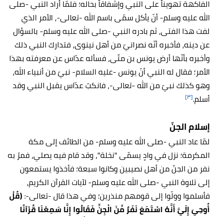
الفاكهة تهويناً على النبي وإشفاقاً بحاله؛ فلمّا أراد النبي -صلى
الله عليه وسلم- أنّ يأكل سمّى باسم الله -تعالى-، الأمر الذي
لفت هذا الفتى، ثم بادره النبي -صلى الله عليه وسلم- بالسؤال
عن دينه، فأخبره أنّه نصرانيّ من أهل نينوى، فتدارك النبي ذلك
وأخبره بأنّها أرض يونس بن متّى، فسأله عدّاس عن معرفته بهذا
الأمر؛ فقال له النبي أنّ يونس -عليه السلام- نبيّ من أنبياء الله،
وهو كذلك نبيّ من الله -تعالى-، فانكبّ عدّاس يقبل النبي وقد
[٣]
أسلم.
إسلام الجنّ
لمّا عاد النبي -صلى الله عليه وسلم- من الطائف إلى مكة
المكرمة؛ نزل في وادٍ يسمّى "نخلة"، وقد قام فيه يصلي، فمرّ به
نفر من الجنّ من أهل نصيبين وكانوا سبعة؛ فأخذوا يستمعون
إلى تلاوة النبي -صلى الله عليه وسلم- لآيات القرآن الكريم،
فأسلموا وولّوا إلى قومهم منذرين؛ وفي هذا قال -تعالى-:
(قُلْ
أُوحِيَ إِلَيَّ أَنَّهُ اسْتَمَعَ نَفَرٌ مِّنَ الْجِنِّ فَقَالُوا إِنَّا سَمِعْنَا قُرْآنًا