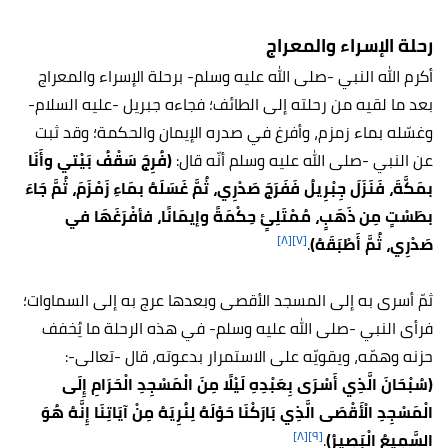
رحلة الإسراء والمعراج
أكرم الله النبي -صلى الله عليه وسلم- برحلة الإسراء والمعراج
بعد ما لقيه من رحلته إلى الطائف؛ فجاءه جبريل -عليه السلام-
وغسّله بماء زمزم، وأفرغ في صدره الإيمان والحكمة؛ وقد ثبت
عن النبي -صلى الله عليه وسلم أنّه قال:
(فُرِجَ سَقْفُ بَيْتي وأَنَا
بمَكَّةَ، فَنَزَلَ جِبْرِيلُ فَفَرَجَ صَدْرِي، ثُمَّ غَسَلَهُ بمَاءِ زَمْزَمَ، ثُمَّ جَاءَ
بطَسْتٍ مِن ذَهَبٍ، مُمْتَلِئٍ حِكْمَةً وإيمَانًا، فأفْرَغَهَا في
[٨]
[٧]
صَدْرِي، ثُمَّ أَطْبَقَهُ)
.
ثمّ أسرى به إلى المسجد الأقصى وبعدها عرج به إلى السماوات؛
فرأى النبي -صلى الله عليه وسلم- في هذه الرحلة ما يُخفف
حزنه وهمّه، ويقويّه على الاستمرار بدعوته، قال -تعالى-:
(سُبْحَانَ الَّذِي أَسْرَى بِعَبْدِهِ لَيْلًا مِنَ الْمَسْجِدِ الْحَرَامِ إِلَى
الْمَسْجِدِ الْأَقْصَى الَّذِي بَارَكْنَا حَوْلَهُ لِنُرِيَهُ مِنْ آيَاتِنَا إِنَّهُ هُوَ
[٨]
[٩]
السَّمِيعُ الْبَصِيرُ)
.