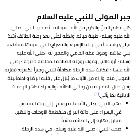
جبر المولى للنبي عليه السلام
كان عظيم المنّ والكرم من الله -سبحانه- يُصاحب النبي -صلى
الله عليه وسلم- طيلة حياته، ولكنّه تجلّى بعد رحلة الطائف أشدّ
تجلّي؛ وتحديداً في رحلة الإسراء والمعراج؛ التي سبقها مقاطعة
بني هاشم، وموت عمّه الحامي والمجير له -صلى الله عليه
وسلم- أبو طالب، وموت زوجته الصالحة المخلصة خديجة -رضي
الله عنها-؛ فكانت هذه الرحلة مكافأةً للنبي وجبراً لكسره؛ فقرّبه
المولى منه، وأراه من الآيات ما يُنزل على قلبه الرضا والطمأنينة؛
ومن خلال المقارنة بين رحلتي الطائف والإسراء تظهر الرحمات
[١٠]
الربانية بما يأتي:
ذهب النبي -صلى الله عليه وسلم- إلى بيت المقدس
في الإسراء على دابّة البراق منقطعة الأوصاف والنظير،
مقابل ذهابه إلى الطائف مشياً.
صحب النبي -صلى الله عليه وسلم- في هذه الرحلة