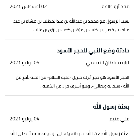
مجد أبو طاعة
02 أغسطس 2021
↑
رواه البخاري، في صحيح البخاري، عن أبي ذر الغفاري،
الصفحة أو الرقم:3342، صحيح.
نسب الرسول هو محمد بن عبدالله بن عبدالمطلب بن هشام بن عبد
مناف بن قصي بن كلاب بن مرّة بن كعب بن لؤي بن غالب...
أ
ب
^
أكرم العمري،
السيرة النبوية الصحيحة محاولة
لتطبيق قواعد المحدثين في نقد روايات السيرة النبوية
،
حادثة وضع النبي للحجر الأسود
صفحة 188، جزء 1. بتصرّف.
لبابه سلطان التميمي
05 يوليو 2021
↑
سورة الإسراء، آية:1
↑
خالد الراشد،
دروس الشيخ خالد الراشد
، صفحة 2، جزء
الحجر الأسود هو حجر أنزله جبريل -عليه السلام- من الجنة بأمرٍ من
55. بتصرّف.
الله -سبحانه وتعالى-، وهو أشرف جزء من الكعبة...
بعثة رسول الله
علي غنيم
04 يوليو 2021
بعثة رسول الله بعث الله -سبحانه وتعالى- رسوله محمداً -صلّى الله