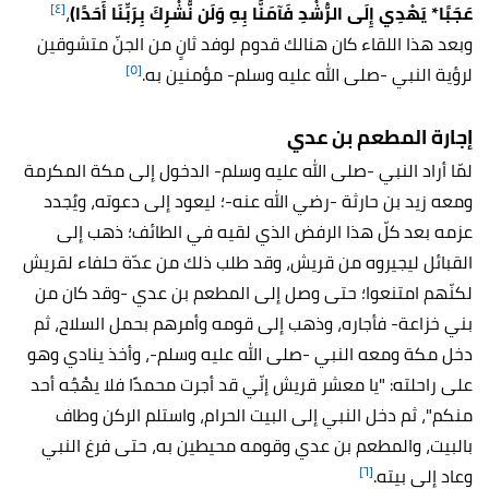
[٤]
عَجَبًا* يَهْدِي إِلَى الرُّشْدِ فَآمَنَّا بِهِ وَلَن نُّشْرِكَ بِرَبِّنَا أَحَدًا)
،
وبعد هذا اللقاء كان هنالك قدوم لوفد ثانٍ من الجنّ متشوقين
[٥]
لرؤية النبي -صلى الله عليه وسلم- مؤمنين به.
إجارة المطعم بن عدي
لمّا أراد النبي -صلى الله عليه وسلم- الدخول إلى مكة المكرمة
ومعه زيد بن حارثة -رضي الله عنه-؛ ليعود إلى دعوته، ويُجدد
عزمه بعد كلّ هذا الرفض الذي لقيه في الطائف؛ ذهب إلى
القبائل ليجيروه من قريش، وقد طلب ذلك من عدّة حلفاء لقريش
لكنّهم امتنعوا؛ حتى وصل إلى المطعم بن عدي -وقد كان من
بني خزاعة- فأجاره، وذهب إلى قومه وأمرهم بحمل السلاح، ثم
دخل مكة ومعه النبي -صلى الله عليه وسلم-، وأخذ ينادي وهو
على راحلته: "يا معشر قريش إنّي قد أجرت محمدًا فلا يهْجُه أحد
منكم"، ثم دخل النبي إلى البيت الحرام، واستلم الركن وطاف
بالبيت، والمطعم بن عدي وقومه محيطين به، حتى فرغ النبي
[٦]
وعاد إلى بيته.