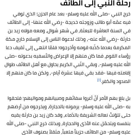
رحلة النبي إلى الطائف
خرج النبي -صلى الله عليه وسلم- بعد عام الحزن؛ الذي توفي
فيه عمّه أبو طالب وزوجته خديجة -رضي الله عنها- إلى الطائف
في السنة العاشرة للبعثة، في شهر شوال، ومعه مولاه زيد بن
حارثة -رضي الله عنه-، وذلك لدعوة الناس إلى الإسلام خارج مكة
المكرمة بعدما كذّبه قومه وأخرجوه؛ فلمّا انتهى إلى ثقيف دعا
رؤساء القوم، فما كان منهم إلا الإعراض والتّسفيه بدعوته -صلى
الله عليه وسلم-، وبقي النّبي الكريم يحاول مع أهل الطائف طوال
إقامته فيها -فقد بقي فيها عشرة أيام-، ولكن ما كان منهم إلا
[١]
الصدود والكفر.
بل بلغ بهم الأمر أنْ أغروا سفائهم وصبيانهم ومواليهم؛ فلحقوا
به -صلى الله عليه وسلم- يرمونه بالحجارة، ويخرجوه من أرضهم
حتى تلوّنتْ نعاله الشريفة بالدّماء، وقد كان زيد بن حارثة يقيه
بنفسه ويتحمّل عنه الأذى والحجارة، وبذلك خرج النبي -صلى الله
عليه وسلم- من الطائف حزيناً متعباً، مثقلاً بصنوف الأذى