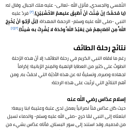
النّفسي والجسدي، فأنزل الله -تعالى- عليه ملك الجبال، وقال له:
[٢]
(يا مُحَمَّدُ؛ إنْ شِئْتَ أنْ أُطْبِقَ عليهمُ الأخْشَبَيْنِ)
،
فردّ عليه
النبي -صلى الله عليه وسلم- الرحمة المهداة:
(بَلْ أرْجُو أنْ يُخْرِجَ
[١]
[٢]
اللَّهُ مِن أصْلابِهِمْ مَن يَعْبُدُ اللَّهَ وحْدَهُ لا يُشْرِكُ به شيئًا)
.
نتائج رحلة الطائف
رغم ما لاقاه النبي الكريم في رحلة الطائف؛ إلا أنّ هذه الرّحلة
انطوتْ على كثير من العطايا الإلهية والمِنح الرّبانية؛ إكراماً
لجهاده وصبره، وتسليةً له عن هذه الأذيّة التي لحقتْ به، ومن
أهم النتائج التي ترتّبت على هذه الرحلة:
إسلام عدّاس رضي الله عنه
حيث كان عدّاس فتاً نصرانياً يعمل لدى عتبة وعتيبة ابنا ربيعة؛
ابتعثاه إلى النبي لمّا خرج -صلى الله عليه وسلم- والدماء تسيل
من قدميه، وقد استند إلى سور البستان، فأتاه عدّاس بشيء من