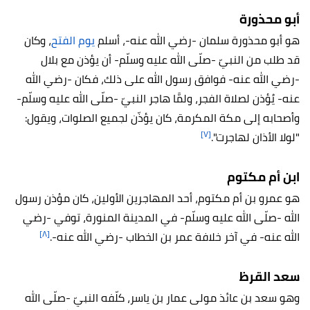
أبو محذورة
هو أبو محذورة سلمان -رضي الله عنه-، أسلم
يوم الفتح
، وكان
قد طلب من النبيّ -صلّى الله عليه وسلّم- أن يؤذن مع بلال
-رضي الله عنه- فوافق رسول الله على ذلك، فكان -رضي الله
عنه- يُؤذن لصلاة الفجر، ولمَّا هاجر النبيّ -صلّى الله عليه وسلّم-
وأصحابه إلى مكة المكرمة، كان يؤذّن لجميع الصلوات، ويقول:
[٧]
"لولا الأذان لهاجرت".
ابن أم مكتوم
هو عمرو بن أم مكتوم، أحد المهاجرين الأولين، كان مؤذن رسول
الله -صلّى الله عليه وسلّم- في المدينة المنورة، توفي -رضي
[٨]
الله عنه- في آخر خلافة عمر بن الخطاب -رضي الله عنه-.
سعد القرظ
وهو سعد بن عائذ مولى عمار بن ياسر، كلّفه النبيّ -صلّى الله