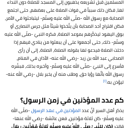
المسلمين قبل تشريعه يذهبون إلى المسجد للصلاة دون النداء
لها، فكان ذلك سبباً في فوات الصلاة على بعضهم، حتى اجتمع
الصحابة مع رسول الله -صلّى الله عليه وسلّم- ليتباحثوا في الأمر،
فكان اقتراح أحد الصحابة بأن يتَّخذوا شيئاً مثل جرس النصارى أو
بوق اليهود ليذكّرهم بموعد الصلاة، فكره النبيّ -صلّى الله عليه
وسلّم- ذلك، حتى أجمعوا على أن يبعثوا من ينادي فيهم إذا
دخلت الصلاة فيدعو لها بقوله: الصلاة، الصلاة، إلى أن رأى
الصحابي عبد الله بن زيد -رضي الله عنه- الأذان في المنام،
فأسرع إلى النبيّ -صلّى الله عليه وسلّم- وأخبره بذلك، فبشّره
رسول الله بأنَّها رؤيا حق، وطلب منه أن يخبر بلال -رضي الله عنه-
[١]
ليؤذن به.
كم عدد المؤذنين في زمن الرسول؟
يذكر أهل السير أنَّ عدد
المؤذنين في عهد الرسول
-صلّى الله
عليه وسلّم- كان ثلاثة مؤذنين، فعن عائشة -رضي الله عنها-
قالت:
(كان للنَّبيِّ صلَّى اللهُ عليه وسلَّم ثلاثةُ مُؤذِّنين : بلالٌ