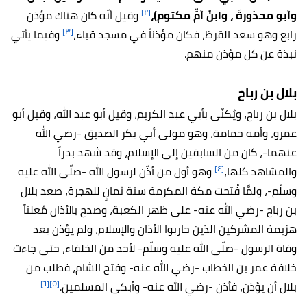
[٢]
وأبو محذورةَ ، وابنُ أمِّ مكتوم)،
وقيل أنّه كان هناك مؤذن
[٣]
رابع وهو سعد القرظ، فكان مؤذناً في مسجد قباء،
وفيما يأتي
نبذة عن كل مؤذن منهم.
بلال بن رباح
بلال بن رباح، ويُكنّى بأبي عبد الكريم، وقيل أبو عبد الله، وقيل أبو
عمرو، وأمه حمامة، وهو مولى أبي بكر الصديق -رضي الله
عنهما-، كان من السابقين إلى الإسلام، وقد شهد بدراً
[٤]
والمشاهد كلها،
وهو أول من أذّن لرسول الله -صلّى الله عليه
وسلّم-، ولمَّا فُتحت مكة المكرمة سنة ثمانٍ للهجرة، صعد بلال
بن رباح -رضي الله عنه- على ظهر الكعبة، وصدح بالأذان مُعلناً
هزيمة المشركين الذين حاربوا الأذان والإسلام، ولم يؤذن بعد
وفاة الرسول -صلّى الله عليه وسلّم- لأحد من الخلفاء، حتى جاءت
خلافة عمر بن الخطاب -رضي الله عنه- وفتح الشام، فطلب من
[٦]
[٥]
بلال أن يؤذن، فأذن -رضي الله عنه- وأبكى المسلمين.