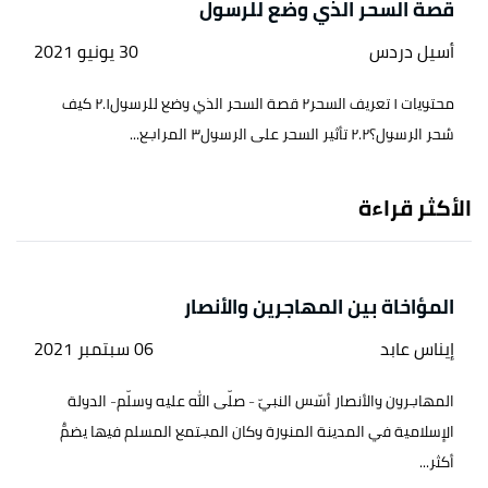
قصة السحر الذي وضع للرسول
أسيل دردس
30 يونيو 2021
محتويات ١ تعريف السحر٢ قصة السحر الذي وضع للرسول٢.١ كيف
سُحر الرسول؟٢.٢ تأثير السحر على الرسول٣ المراجع...
الأكثر قراءة
المؤاخاة بين المهاجرين والأنصار
إيناس عابد
06 سبتمبر 2021
المهاجرون والأنصار أسّس النبيّ - صلّى الله عليه وسلّم- الدولة
الإسلامية في المدينة المنورة وكان المجتمع المسلم فيها يضمُّ
أكثر...