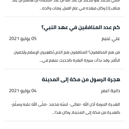
النبي محمد هو محمد بن عبد الله بن عبد المطلب بن هاشم بن عبد
مناف،[١] وكان ميلاده في عام الفيل، ومات والده...
↑
المقريزي،
كتاب إمتاع الأسماع
، صفحة 135. بتصرّف.
كم عدد المنافقين في عهد النبي؟
علي غنيم
05 يوليو 2021
من هم المنافقون؟ المنافقون هم الذين يُظهِرون الإسلام ويُخفون
الكُفر، وقد بدأت سورة البقرة بالحديث عنهم في...
هجرة الرسول من مكة إلى المدينة
دانية اعمر
04 يوليو 2021
الهجرة النبوية أذن الله -تعالى- لنبيّه محمد -صلّى الله عليه وسلّم-
بالهجرة من مكة إلى المدينة، وكان هذا...