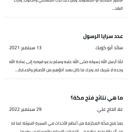
الأمور المادية أو المعنوية، ومن ذلك ترك المعاصي والذنوب، وترك
البلاد...
عدد سرايا الرسول
سائد أبو كويك
13 سبتمبر 2021
لمَّا أرسل الله رسوله صلى الله عليه وسلم يدعو قومه إلى عبادة الله
وحده لا شريك له، وترك ما كان يعبد آباؤهم من الأصنام والحجارة،...
ما هي نتائج فتح مكة؟
علا الحاج علي
29 سبتمبر 2022
يعدّ فتح مكّة المكرّمة من أعظم الأحداث في السيرة النبويّة؛ لما له
من أثرٍ بالغٍ ودورٍ عظيمٍ في التمكين للإسلام والمسلمين، وفيما...