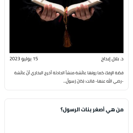
د. بلال إبداح
15 يوليو 2023
قصّة الإفك كما روتها عائشة منشأ الحادثة أخرج البخاري أنّ عائشة
-رضي الله عنها- قالت: (كانَ رَسولُ...
من هي أصغر بنات الرسول؟