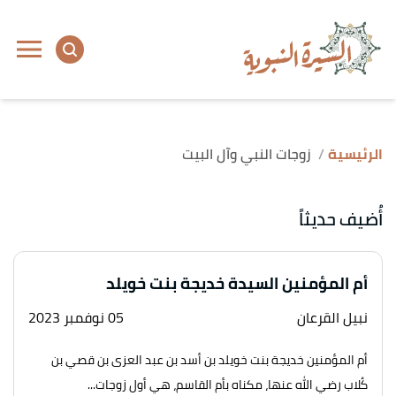
الرئيسية
زوجات النبي وآل البيت
أُضيف حديثاً
أم المؤمنين السيدة خديجة بنت خويلد
نبيل القرعان
05 نوفمبر 2023
أم المؤمنين خديجة بنت خويلد بن أسد بن عبد العزى بن قصي بن
كُلاب رضي الله عنها، مكناه بأم القاسم، هي أول زوجات...