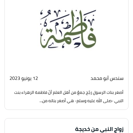
سندس أبو محمد
12 يونيو 2023
أصغر بنات الرسول رجّح جمعٌ من أهل العلم أنّ فاطمة الزهراء بنت
النبي -صلى الله عليه وسلم- هي أصغر بناته من...
زواج النبي من خديجة