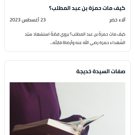
كيف مات حمزة بن عبد المطلب؟
آلاء خضر
23 أغسطس 2023
كيفَ ماتَ حمزةُ بن عبد المطلب؟ يروِي قصّةََ استشهاد سيّد
الشّهداء حمزة رضي الله عنه وأرضاهُ قاتِلُه...
صفات السيدة خديجة