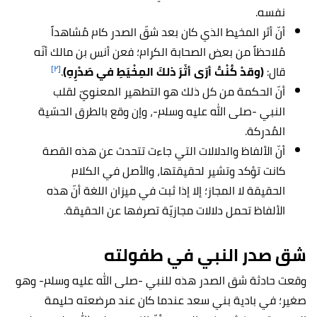
نفسه.
أنّ أثر المخيط الذي كان بعد شقّ الصدر كام مُشاهداً
مُلاحظاً من بعض الصحابة الكرام؛ فعن أنس بن مالك أنّه
[٢]
قال:
(وقدْ كُنْتُ أرَى أثَرَ ذلكَ المِخْيَطِ في صَدْرِهِ)
.
أنّ الحكمة من كل ذلك هو التطهير المعنويّ لقلب
النبي -صلى الله عليه وسلم-، وإن وقع بالطرق الحسّية
المُدركة.
أنّ الألفاظ والدلالات التي جاءت تتحدث عن هذه القصة
كانت تؤكد وتشير لحقيقتها، والأصل في الكلام
الحقيقة لا المجاز؛ إلا إذا ثبت في ميزان اللغة أنّ هذه
الألفاظ تحمل دلالات مجازيّة تصرفها عن الحقيقة.
شق صدر النبي في طفولته
وقعت حادثة شق الصدر هذه للنبي -صلى الله عليه وسلم- وهو
صغير؛ في بادية بني سعد عندما كان عند مرضعته حليمة