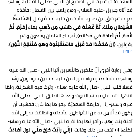
السعدية؛ حيث ثبت في الصحيح أنّ النبي -صلى الله عليه وسلم-
قد أتاه جبريل -عليه السلام- وهو يلعب بين الغلمان؛ فأخذه
صرعه ثم شقّ عن صدره، فأخذ من قلبه علقةً وقال:
(هذا حَظُّ
الشَّيْطانِ مِنْكَ، ثُمَّ غَسَلَهُ في طَسْتٍ مِن ذَهَبٍ بماءِ زَمْزَمَ، ثُمَّ
لأَمَهُ، ثُمَّ أعادَهُ في مَكانِهِ)
، ثم جاء الغلمان يسعون وهم
يقولون:
(إنَّ مُحَمَّدًا قدْ قُتِلَ، فاسْتَقْبَلُوهُ وهو مُنْتَقِعُ اللَّوْنِ)
.
[٣]
[٢]
وفي رواية أخرى أنّ ملكين كالنّسرين أتيا النبي -صلى الله عليه
وسلم-؛ فشقّا صدره واستخرجا من قلبه علقتين سوداوين، وثم
غسلا قلب النبي -صلى الله عليه وسلم- وتركا فيه السّكينة، ولمّا
انتهيا ختما عليه بختم النبوة؛ وبعدها انطلق النبي -صلى الله
عليه وسلم- إلى حليمة السعديّة ليخبرها بما كان؛ فخشيت أن
يكون قد أُلبس به من الشياطين، فأخذته وانطلقت به إلى أمّه
آمنة بنت وهب؛ وأخبرتها بما لقيه النبي -صلى الله عليه وسلم-،
لكنّها لم تخف من ذلك وقالت:
(إنِّي رأيْتُ خرَجَ منِّي نورٌ، أضاءَتْ
[٣]
[٤]