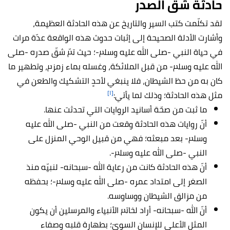
حادثة شق الصدر
لقد تكلّمت كتب السير والتاريخ عن هذه الحادثة العظيمة،
وأشارت الأدلة الصحيحة إلى إثبات حدوث هذه الواقعة عدّة مرات
في حياة النبي -صلى الله عليه وسلم-؛ حيث تمّ شقّ صدره -صلى
الله عليه وسلم- من قبل الملائكة، وغسله بماء زمزم، وتطهير ما
كان به من حظ الشيطان، فلا ينبغي لأحدٍ التشكيك والطعن في
[١]
مثل هذه الحادثة؛ وذلك لما يأتي:
ما ثبت من صحّة أسانيد الروايات التي تحدثت عنها.
أنّ روايات هذه الحادثة وقعت من النبي -صلى الله عليه
وسلم- بعد مبعثه؛ فهي من قبيل الوحي المنزل على
النبي -صلى الله عليه وسلم-.
أنّ هذه الحادثة كانت من رعاية الله -سبحانه- لنبيّه منذ
الصغر إلى امتداد عمره -صلى الله عليه وسلم-؛ بحفظه
من مزالق الشيطان ووساوسه.
أنّ الله -سبحانه- أراد لخاتم الأنبياء والمرسلين أن يكون
المثل الأعلى للإنسان السويّ؛ بطهارة قلبه وصفاء