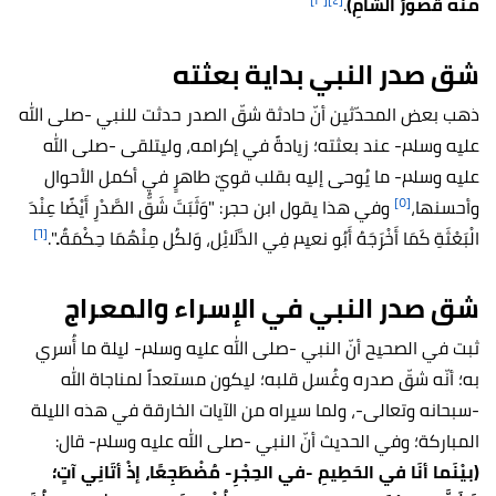
منه قُصورُ الشامِ)
.
شق صدر النبي بداية بعثته
ذهب بعض المحدّثين أنّ حادثة شقّ الصدر حدثت للنبي -صلى الله
عليه وسلم- عند بعثته؛ زيادةً في إكرامه، وليتلقى -صلى الله
عليه وسلم- ما يُوحى إليه بقلب قويّ طاهرٍ في أكمل الأحوال
[٥]
وأحسنها،
وفي هذا يقول ابن حجر: "وَثَبَتَ شَقُّ الصَّدْرِ أَيْضًا عِنْدَ
[٦]
الْبَعْثَةِ كَمَا أَخْرَجَهُ أَبُو نعيم فِي الدَّلَائِل، وَلكُل مِنْهُمَا حِكْمَةٌ..".
شق صدر النبي في الإسراء والمعراج
ثبت في الصحيح أنّ النبي -صلى الله عليه وسلم- ليلة ما أُسري
به؛ أنّه شقّ صدره وغُسل قلبه؛ ليكون مستعداً لمناجاة الله
-سبحانه وتعالى-، ولما سيراه من الآيات الخارقة في هذه الليلة
المباركة؛ وفي الحديث أنّ النبي -صلى الله عليه وسلم- قال:
(بيْنَما أنَا في الحَطِيمِ -في الحِجْرِ- مُضْطَجِعًا، إذْ أتَانِي آتٍ؛