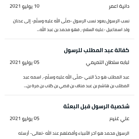
جزء 7.
دانية اعمر
10 يوليو 2021
↑
رواه البخاري، في صحيح البخاري، عن مالك بن
نسب الرسول يعود نسب الرسول -صلّى الله عليه وسلّم- إلى عدنان
صعصعة الأنصاري، الصفحة أو الرقم:3887 ، صحيح.
ولد اسماعيل -عليه السلام-، فهو محمد بن عبد الله...
أ
ب
^
أكرم العمري،
السيرة النبوية الصحيحة محاولة
كفالة عبد المطلب للرسول
لتطبيق قواعد المحدثين في نقد روايات السيرة النبوية
،
صفحة 188-189، جزء 1. بتصرّف.
لبابه سلطان التميمي
05 يوليو 2021
↑
رواه البخاري، في صحيح البخاري، عن أبي ذر الغفاري،
عبد المطلب هو جدّ النبي -صلّى الله عليه وسلّم-، اسمه عبد
الصفحة أو الرقم:349، صحيح.
المطلب بن هاشم بن عبد مناف بن قصي بن كلاب بن مرة بن...
شخصية الرسول قبل البعثة
علي غنيم
05 يوليو 2021
الرسول محمد هو آخر الأنبياء وأفضلهم عند الله -تعالى- أرسله