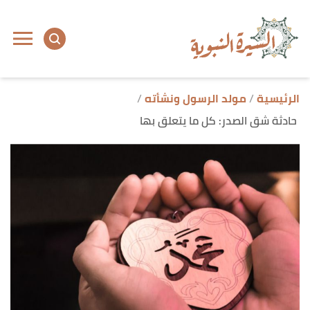
ا
إ
ا
الرئيسية
مولد الرسول ونشأته
حادثة شق الصدر: كل ما يتعلق بها