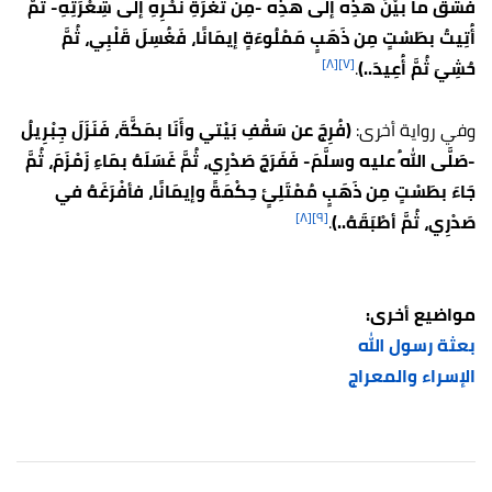
فَشَقَّ ما بيْنَ هذِه إلى هذِه -مِن ثُغْرَةِ نَحْرِهِ إلى شِعْرَتِهِ- ثُمَّ
أُتِيتُ بطَسْتٍ مِن ذَهَبٍ مَمْلُوءَةٍ إيمَانًا، فَغُسِلَ قَلْبِي، ثُمَّ
[٨]
[٧]
حُشِيَ ثُمَّ أُعِيدَ..)
.
وفي رواية أخرى:
(فُرِجَ عن سَقْفِ بَيْتي وأَنَا بمَكَّةَ، فَنَزَلَ جِبْرِيلُ
-صَلَّى اللهُ عليه وسلَّمَ- فَفَرَجَ صَدْرِي، ثُمَّ غَسَلَهُ بمَاءِ زَمْزَمَ، ثُمَّ
جَاءَ بطَسْتٍ مِن ذَهَبٍ مُمْتَلِئٍ حِكْمَةً وإيمَانًا، فأفْرَغَهُ في
[٨]
[٩]
صَدْرِي، ثُمَّ أطْبَقَهُ..)
.
مواضيع أخرى:
بعثة رسول الله
الإسراء والمعراج