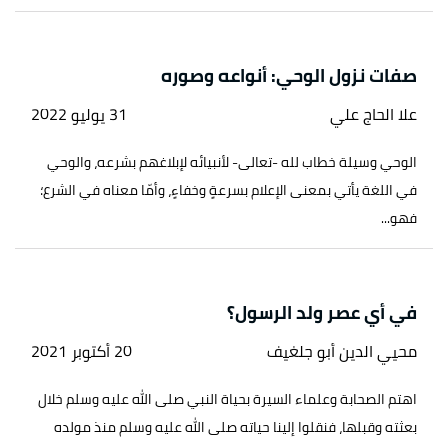
صفات نزول الوحي: أنواعه وصوره
علا الحاج علي
31 يوليو 2022
الوحي وسيلة خطاب لله -تعالى- لأنبيائه لإبلاغهم بشرعه، والوحي
في اللغة يأتي بمعنى الإعلام بسرعةٍ وخفاءٍ، وأمّا معناه في الشرع؛
فهو...
في أي عصر ولد الرسول؟
محيي الدين أبو جلغيف
20 أكتوبر 2021
اهتم الصحابة وعلماء السيرة بحياة النبي صلى الله عليه وسلم خلال
بعثته وقبلها، فنقلوا إلينا حياته صلى الله عليه وسلم منذ مولده