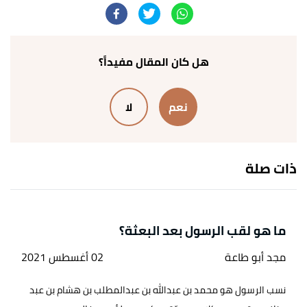
النبي المأمون
، صفحة 1-192. بتصرّف.
↑
رواه البخاري، في صحيح بخاري، عن عبدالله بن عباس،
الصفحة أو الرقم:3902.
هل كان المقال مفيداً؟
↑
" لماذا كانت بعثة النبي عند الأربعين؟ "
،
قصة الإسلام
.
نعم
لا
بتصرّف.
↑
" هل بوادر الحملة الإعلانية كانت في الهجرة أم في
الدعوة السرية أم الدعوة العلنية ؟"
،
إسلام ويب
. بتصرّف.
ذات صلة
↑
" نزول الوحي على رسول الله صلى الله عليه وسلم"
،
إسلام ويب
. بتصرّف.
ما هو لقب الرسول بعد البعثة؟
مجد أبو طاعة
02 أغسطس 2021
نسب الرسول هو محمد بن عبدالله بن عبدالمطلب بن هشام بن عبد