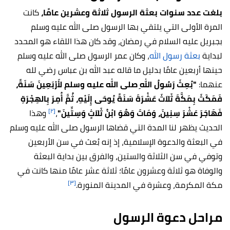
بلغت عدد سنوات بعثة الرسول ثلاثة وعشرين عامًا،
كانت
المرة الأولى التي يلتقي بها الرسول صلى الله عليه وسلم
بجبريل عليه السلام في رمضان، وقد كان هذا اللقاء هو المحدد
لبداية
بعثة رسول الله
، وكان عمر الرسول صلى الله عليه وسلم
حينها أربعين عامًا بدليل ما قاله عبد الله بن عباس رضي لله
عنهما:
"بُعِثَ رَسُولُ اللهِ صلى الله عليه وسلم لأَرْبَعِينَ سَنَةً،
فَمَكَثَ بِمَكَّةَ ثَلاَثَ عَشْرَةَ سَنَةً يُوحَى إِلَيْهِ، ثُمَّ أُمِرَ بِالهِجْرَةِ
[٢]
فَهَاجَرَ عَشْرَ سِنِينَ، وَمَاتَ وَهُوَ ابْنُ ثَلاَثٍ وَسِتِّينَ"
،
وهذا
الحديث يظهر لنا المدة التي قضاها الرسول صلى الله عليه وسلم
في البعثة والدعوة الإسلامية، إذ إنه بُعث في سن الأربعين
وتوفي في سن الثلاثة والستين، والفرق بين بداية البعثة
والوفاة هو ثلاثة وعشرون عامًا؛ ثلاثة عشر عامًا منها كانت في
[٣]
مكة المكرمة، وعشرة في المدينة المنورة.
مراحل دعوة الرسول