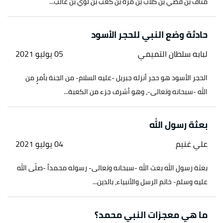
مناف بن قصي بن كلاب بن مرّة بن كعب بن لؤي بن غالب...
حادثة وضع النبي للحجر الأسود
لبابه سلطان التميمي
05 يوليو 2021
الحجر الأسود هو حجر أنزله جبريل -عليه السلام- من الجنة بأمرٍ من
الله -سبحانه وتعالى-، وهو أشرف جزء من الكعبة...
بعثة رسول الله
علي غنيم
04 يوليو 2021
بعثة رسول الله بعث الله -سبحانه وتعالى- رسوله محمداً -صلّى الله
عليه وسلم- خاتم الرسل والأنبياء، بالدين...
ما هي معجزات النبي محمد؟