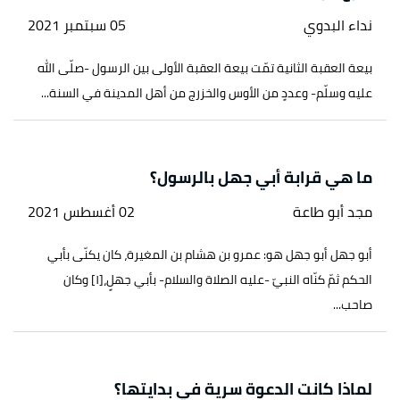
نداء البدوي
05 سبتمبر 2021
بيعة العقبة الثانية تمّت بيعة العقبة الأولى بين الرسول -صلّى الله
عليه وسلّم- وعددٍ من الأوس والخزرج من أهل المدينة في السنة...
ما هي قرابة أبي جهل بالرسول؟
مجد أبو طاعة
02 أغسطس 2021
أبو جهل أبو جهل هو: عمرو بن هشام بن المغيرة، كان يكنّى بأبي
الحكم ثمّ كنّاه النبيّ -عليه الصلاة والسلام- بأبي جهلٍ،[١] وكان
صاحب...
لماذا كانت الدعوة سرية في بدايتها؟