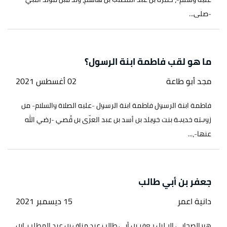
-صلى...
ما هو لقب فاطمة ابنة الرسول؟
مجد أبو طاعة
02 أغسطس 2021
فاطمة ابنة الرسول فاطمة ابنة الرسول -عليه الصلاة والسلام- من
زوجته خديجة بنت خويلد بن أسد بن عبد العزّى بن قُصي -رضي الله
عنها-،...
جعفر بن أبي طالب
دانية اعمر
15 ديسمبر 2021
هو الصحابي الجليل جعفر بن أبي طالب عبد مناف بن عبد المطلب، ابن