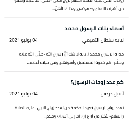
زوجات النبيّ عليه الصلاة السلام تزوج النبيّ -صلّى الله عليه وسلّم-
من أشرف النساء وصفوتهن، وبذلك نالَهُنّ...
أسماء بنات الرسول محمد
لبابه سلطان التميمي
04 يوليو 2021
محبة الرسول محمد لبناته لا شك أنَّ رسول الله -صلّى الله عليه
وسلّم- هو قدوة المسلمين وأسوتهم، وفي حياته أعظم...
كم عدد زوجات الرسول؟
أسيل دردس
04 يوليو 2021
تعدد زواج الرسول تعود الحكمة من تعدد زواج النبي -عليه الصلاة
والسلام- لأكثر من أربع زوجات إلى أسباب وحكم...