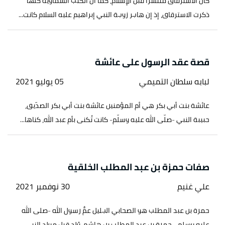
كان الاسترقاق منتشرًا قبل الإسلام، كما أن الكتب السماوية كلها
ذكرت الاسترقاق، إذ إن هاجر زوجة النبي إبراهيم عليه السلام كانت...
قصة عقد الرسول على عائشة
لبابه سلطان التميمي
05 يوليو 2021
عائشة بنت أبي بكر هي أم المؤمنين عائشة بنت أبي بكر الصدّيق،
حبيبة النبي -صلّى الله عليه وسلّم- كانت تُكنى بأم عبد الله، كناها...
صفات حمزة بن عبد المطلب الخلقية
علي غنيم
30 نوفمبر 2021
حمزة بن عبد المطلب هو الصحابي الجليل عمُّ رسول الله -صلى الله
عليه وسلم-، حمزة بن عبد المطلب بن هاشم، وُلد قبل مولد النبي