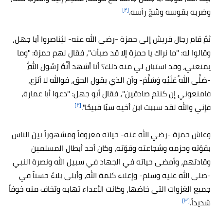
[٢]
وضربه بقوسه وشجّ رأسه.
ثمّ قام رجال قريش إلى حمزة -رضي الله عنه- ليُناصروا أبا جهل،
وقالوا له: "ما نراك يا حمزة إلا قد صبأت"، فقال لهم حمزة: "وما
يمنعني، وقد استبان لي منه ذلك؟ أنا أشهد أَنَّهُ رَسُول اللَّهِ
-صَلَّى اللهُ عَلَيْهِ وَسَلَّمَ- وأن الذي يقول الحق، فوالله لا أنزع،
فامنعوني إن كنتم صادقين"، فقال أبو جهل: "دعوا أبا عمارة،
[٢]
فإني والله لقد سببت ابن أخيه سبًا قبيحًا".
وعاش حمزة -رضي الله عنه- حياته معروفاً ومشهوراً بين الناس
بقوّته وحزمه وشجاعته وقوّته، وكان أحد أبطال المسلمين
وقادتهم، وأمضى حياته في الجهاد في سبيل الله ونصرة النبي
-صلى الله عليه وسلم- وإعلاء كلمة الله، وأبلى بلاءً حسناً في
جميع الغزوات التي خاضها، وكانت الأعداء تهابه وتخاف منه خوفاً
[٣]
شديداً.