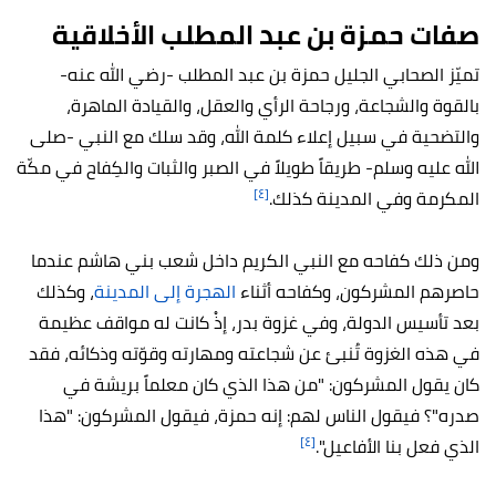
صفات حمزة بن عبد المطلب الأخلاقية
تميّز الصحابي الجليل حمزة بن عبد المطلب -رضي الله عنه-
بالقوة والشجاعة، ورجاحة الرأي والعقل، والقيادة الماهرة،
والتضحية في سبيل إعلاء كلمة الله، وقد سلك مع النبي -صلى
الله عليه وسلم- طريقاً طويلاً في الصبر والثبات والكِفاح في مكّة
[٤]
المكرمة وفي المدينة كذلك.
ومن ذلك كفاحه مع النبي الكريم داخل شعب بني هاشم عندما
حاصرهم المشركون، وكفاحه أثناء
الهجرة إلى المدينة
، وكذلك
بعد تأسيس الدولة، وفي غزوة بدر، إذْ كانت له مواقف عظيمة
في هذه الغزوة تُنبئ عن شجاعته ومهارته وقوّته وذكائه، فقد
كان يقول المشركون: "من هذا الذي كان معلماً بريشة في
صدره"؟ فيقول الناس لهم: إنه حمزة، فيقول المشركون: "هذا
[٤]
الذي فعل بنا الأفاعيل".