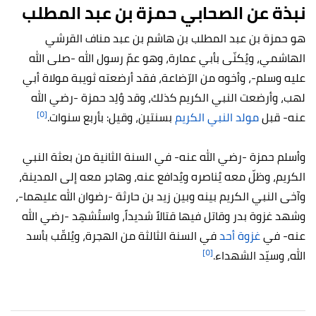
نبذة عن الصحابي حمزة بن عبد المطلب
هو حمزة بن عبد المطلب بن هاشم بن عبد مناف القرشي
الهاشمي، ويُكنّى بأبي عمارة، وهو عمّ رسول الله -صلى الله
عليه وسلم-، وأخوه من الرّضاعة، فقد أرضعته ثويبة مولاة أبي
لهب، وأرضعت النبي الكريم كذلك، وقد وُلِد حمزة -رضي الله
[٥]
عنه- قبل
مولد النبي الكريم
بسنتين، وقيل: بأربع سنوات.
وأسلم حمزة -رضي الله عنه- في السنة الثانية من بعثة النبي
الكريم، وظلّ معه يُناصره ويُدافع عنه، وهاجر معه إلى المدينة،
وآخى النبي الكريم بينه وبين زيد بن حارثة -رضوان الله عليهما-،
وشهد غزوة بدر وقاتل فيها قتالاً شديداً، واستُشهِد -رضي الله
عنه- في
غزوة أحد
في السنة الثالثة من الهجرة، ويُلقّب بأسد
[٥]
الله، وسيّد الشهداء.