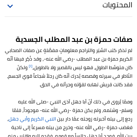
المحتويات
صفات حمزة بن عبد المطلب الجسدية
لم تذكر كتب السِّيَر والتراجم معلوماتٍ مفصَّلةٍ عن صفات الصحابي
الكريم حمزة بن عبد المطلب -رضي الله عنه-، وقد ذُكِر فيها أنّه
[١]
كان متوسِّط الطول، فهو ليس بالقصير ولا بالطويل،
ولكنّ
النّاظر في سيرته وقصصه يُدرك أنّه كان رجلاً شجاعاً قويّ الجسم،
فقد كانت قريش تهابه لقوّته وجرأته في الحق.
وممّا يُروى في ذلك أنّ أبا جهل آذى النبيّ -صلى الله عليه
وسلم- وشتمه، ولم يكن حمزة -رضي الله عنه- موجوداً، فلمّا
رجع إلى بيته أخبرته زوجته عمّا دار بين
النبي الكريم وأبي جهل
،
فغضب حمزة -رضي الله عنه- وخرج من بيته مسرعاً إلى ناحية
بيت الله، فوجد أبا جهل جالساً مع قومه، فقدِم إليه واقترب منه،