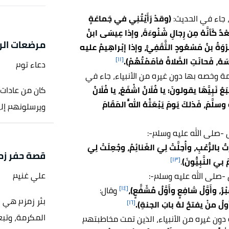
 جاء في الحديث:
(وقدْ رَأَيْتُنِي في جَماعَةٍ
عْدٌ كَأنَّهُ مِن رِجالِ شَنُوءَةَ، وإذا عِيسَى ابنُ
مرضعات ال
ُرْوَةُ بنُ مَسْعُودٍ الثَّقَفِيُّ، وإذا إبْراهِيمُ عليه
[١١]
سَهُ، فَحانَتِ الصَّلاةُ فأمَمْتُهُمْ).
دعاء توم
ة وخصه بها دون غيره من الأنبياء، جاء في
تْبَعُ نَبِيَّهَا يقولونَ: يا فُلَانُ اشْفَعْ، يا فُلَانُ
كان من عادات 
َّمَ، فَذلكَ يَومَ يَبْعَثُهُ اللَّهُ المَقَامَ
ويرسلونهم إل
 -صلى الله عليه وسلم-:
 بالرُّعْبِ، وأُحِلَّتْ لِيَ الغَنائِمُ، وجُعِلَتْ لِيَ
قصة حفر زم
[١٣]
يَ النَّبِيُّونَ)
.
علي غنيم
ال -صلى الله عليه وسلم-:
[١٤]
ْرُ، وأَوَّلُ شافِعٍ وأَوَّلُ مُشَفَّعٍ)،
وقال:
بئر زمزم هي 
[١٦]
ولُ منْ يفتحُ لهُ بابَ الجنةِ).
المكرمة، وتبع
 دون غيره من الأنبياء، الذين تمت مخاطبتهم