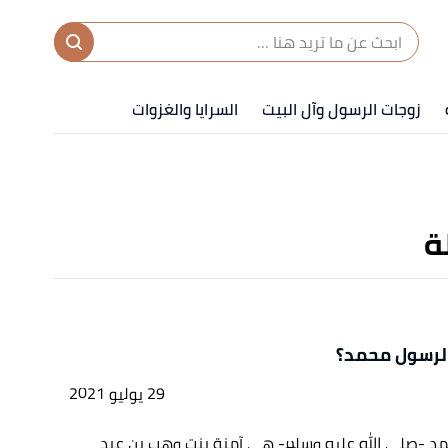
ا
إ
زوجات الرسول وآل البيت
السرايا والغزوات
ا
ة
لرسول محمد؟
29 يوليو 2021
مد -صلى الله عليه وسلم- هي آمنة بنت وهب بن عبد