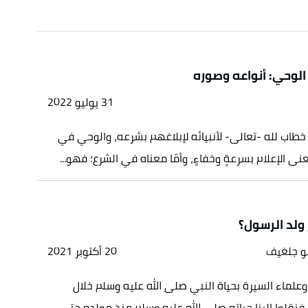
لوحي: أنواعه وصوره
31 يوليو 2022
طاب لله -تعالى- لأنبيائه لإبلاغهم بشرعه، والوحي في
نى الإعلام بسرعةٍ وخفاءٍ، وأمّا معناه في الشرع؛ فهو...
ولد الرسول؟
بو جلغيف
20 أكتوبر 2021
وعلماء السيرة بحياة النبي صلى الله عليه وسلم خلال
فنقلوا إلينا حياته صلى الله عليه وسلم منذ مولده حتى...