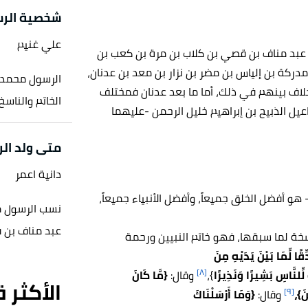
شخصية الرس
علي غنيم
 عبد مناف بن قصي بن كلاب بن مرة بن كعب بن
مدركة بن إلياس بن مضر بن نزار بن معد بن عدنان،
الرسول محمد ه
خلاف بينهم في ذلك، أما ما بعد عدنان فمختلف
الخاتم والناسخ 
ل الذبيح بن إبراهيم خليل الرحمن -عليهما
متى ولد ال
دانية اعمر
هو أفضل الخلق جميعاً، وأفضل الأنبياء جميعاً،
نسب الرسول م
عبد مناف بن قص
اسخة لما سبقها، فهو خاتم النبيين ورحمة
ِقًا لِّمَا بَيْنَ يَدَيْهِ مِنَ
[٨]
ً لِّلنَّاسِ بَشِيرًا وَنَذِيرًا
}،
وقال:
{مَّا كَانَ
الأكثر 
[٩]
نَ}،
وقال:
{وَمَا أَرْسَلْنَاكَ