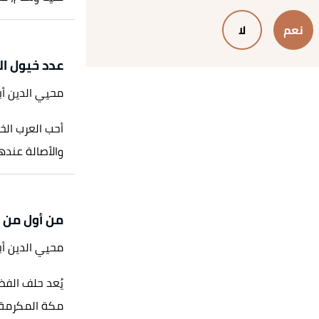
رواه شعيب الأرناؤوط، في تخريج المسند، عن أبي أمامة الباهلي، الصفحة أو الرقم:22261، حديث
نعم
لا
، حديث صحيح.
عدد خيول ا
م ويب
، اطّلع عليه بتاريخ 7/5/2021. بتصرّف.
محيي الدين أ
ن صلى الله عليه وسلم"
،
إسلام ويب
، اطّلع
أحب العرب الخ
والأصالة عندهم
ي صلى الله عليه وسلم على سائر الأنبياء"
،
من أول من 
محيي الدين أ
يُعد حلف الفض