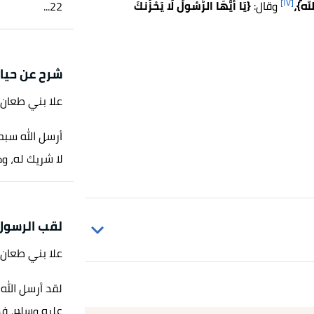
[١٧]
لَّهُ}،
وقال:
{يَا أَيُّهَا الرَّسُولُ لَا يَحْزُنكَ
22...
شرح عن حيا
علا بني طعان
أرسل الله سبح
لا شريك له، وك
لقب الرسول
علا بني طعان
رواه مسلم، في صحيح مسلم، عن واثلة بن الأسقع الليثي أبو فسيلة، الصفحة أو الرقم:2276، حديث
لقد أرسل الله 
عليه وسلم، فه