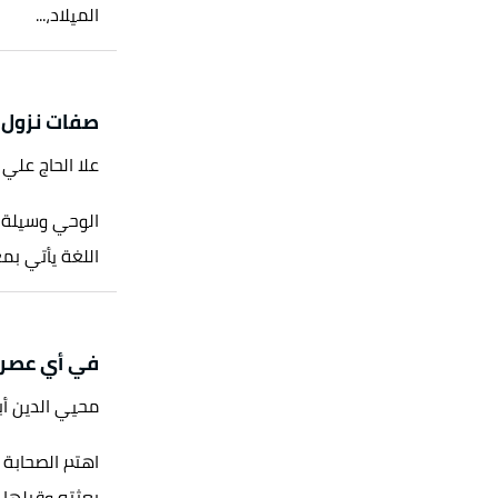
الميلاد،...
يث صحيح.
:4718، حديث صحيح.
صفات نزول ا
يث صحيح.
علا الحاج علي
يث صحيح.
الوحي وسيلة خ
، حديث صحيح.
اللغة يأتي بمع
الرقم:9615، حديث حسن.
في أي عصر 
محيي الدين أ
اهتم الصحابة 
بعثته وقبلها، 