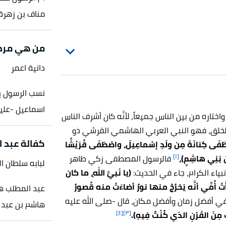
مناف بن زهرة 
من هي مرض
دانية اعمر
نسب الرسول يع
اسماعيل -عليه
ختاره من بين الناس جميعاً، لأنَّه كان أشرف الناس
الخلق، فهو النبي العربي الهاشمي القرشي ذو
كفالة عبد 
اصْطَفَى كِنانَةَ مِن ولَدِ إسْماعِيلَ، واصْطَفَى قُرَيْشًا
[١]
 بَنِي هاشِمٍ)،
فالرسول المصطفى زكي طاهر
لبابه سلطان ا
بياء الكرام، جاء في الحديث:
(يا نَبيَّ اللهِ، ما كان
ْ أُمِّي أنَّه يَخرُجُ منها نورٌ أضاءَتْ منه قُصورُ
عبد المطلب هو
 في أفضل زمان وأفضل مكان، قال -صلى الله عليه
هاشم بن عبد م
[٤]
[٣]
ْتُ مِنَ القَرْنِ الذي كُنْتُ فِيهِ).