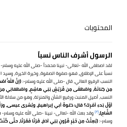
المحتويات
الرسول أشرف الناس نسباً
لقد اصطفى الله -تعالى- نبينا محمداً -صلى الله عليه وسلم- وا
نسباً على الإطلاق، فهو صفوة الصفوة، وخيرة الخيرة، وسيد 
النسب الرفيع العالي، قال -صلى الله عليه وسلم-:
(إنَّ اللَّهَ 
مِن كِنانَةَ، واصْطَفَى مِن قُرَيْشٍ بَنِي هاشِمٍ، واصْطَفانِي مِن
النسب، أصيل المنبت ورفيع الشأن والمنزلة، وهو من سلالة الأن
أوَّلُ بَدءِ أمْرِكَ؟ قال: دَعْوةُ أبي إبراهيمَ، وبُشرى عيسى، ورَأَت
[٢]
الشَّامِ)،
وقد بعث الله -تعالى- نبينا -صلى الله عليه وسلم-
وسلم-:
(بُعِثْتُ مِن خَيْرِ قُرُونِ بَنِي آدَمَ، قَرْنًا فَقَرْنًا، حتَّى كُن