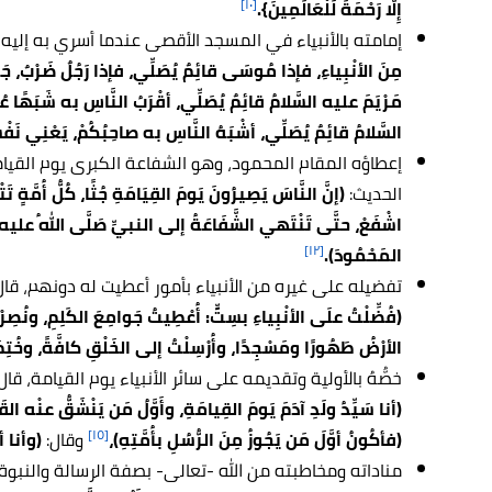
[١٠]
إِلَّا رَحْمَةً لِّلْعَالَمِينَ}.
إمامته بالأنبياء في المسجد الأقصى عندما أسري به إليه،
مِنَ الأنْبِياءِ، فإذا مُوسَى قائِمٌ يُصَلِّي، فإذا رَجُلٌ ضَرْبٌ، جَ
مَرْيَمَ عليه السَّلامُ قائِمٌ يُصَلِّي، أقْرَبُ النَّاسِ به شَبَهًا ع
السَّلامُ قائِمٌ يُصَلِّي، أشْبَهُ النَّاسِ به صاحِبُكُمْ، يَعْنِي نَفْ
إعطاؤه المقام المحمود، وهو الشفاعة الكبرى يوم القيام
الحديث:
(إنَّ النَّاسَ يَصِيرُونَ يَومَ القِيَامَةِ جُثًا، كُلُّ أُمَّةٍ تَ
اشْفَعْ، حتَّى تَنْتَهي الشَّفَاعَةُ إلى النبيِّ صَلَّى اللهُ عليه وسل
[١٢]
المَحْمُودَ).
تفضيله على غيره من الأنبياء بأمور أعطيت له دونهم، قال
(فُضِّلْتُ علَى الأنْبِياءِ بسِتٍّ: أُعْطِيتُ جَوامِعَ الكَلِمِ، ونُصِرْتُ
الأرْضُ طَهُورًا ومَسْجِدًا، وأُرْسِلْتُ إلى الخَلْقِ كافَّةً، وخُتِمَ ب
خصُّهُ بالأولية وتقديمه على سائر الأنبياء يوم القيامة، ق
(أنا سَيِّدُ ولَدِ آدَمَ يَومَ القِيامَةِ، وأَوَّلُ مَن يَنْشَقُّ عنْه القَب
[١٥]
(فأكُونُ أوَّلَ مَن يَجُوزُ مِنَ الرُّسُلِ بأُمَّتِهِ)،
وقال:
(وأنا أ
مناداته ومخاطبته من الله -تعالى- بصفة الرسالة والنبوة