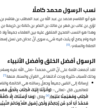
نسب الرسول محمد كاملًا
هو أبو القاسم محمد بن عبد الله بن عبد المطلب بن هاشم بن
لؤي بن غالب بن فهر بن مالك بن النضر بن كنانة بن خزيمة بن 
وهذا هو النسب الصحيح المتفق عليه بين العلماء جميعاً ولا 
فيه ولم يصح أو يثبت فيه شيء سوى أنَّ عدنان من نسل إسماعي
[٥]
الصلاة والسلام-.
الرسول أفضل الخلق وأفضل الأنبياء
لقد أجمعت الأمة على أنَّ النبي محمداً -صلى الله عليه وسلم- 
[٦]
وذلك لأسباب كثيرة وردت أدلتها في القرآن والسنة، منها:
إرسالهُ إلى الناس جميعاً وجعلُ رسالته هي الخاتمة والن
للعالمين، قال -تعالى-:
{وَأَنزَلْنَا إِلَيْكَ الْكِتَابَ بِالْحَقِّ مُصَدّ
[٧]
الْكِتَابِ وَمُهَيْمِنًا عَلَيْهِ}،
وقال: {
وَمَا أَرْسَلْنَاكَ إِلَّا كَافَّة
مُحَمَّدٌ أَبَا أَحَدٍ مِّن رِّجَالِكُمْ وَلَٰكِن رَّسُولَ اللَّهِ وَخَاتَمَ النَّبِيِّي