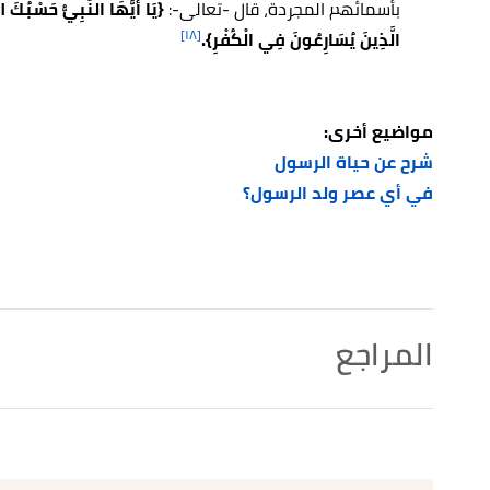
بأسمائهم المجردة، قال -تعالى-:
{يَا أَيُّهَا النَّبِيُّ حَسْبُكَ ال
[١٨]
الَّذِينَ يُسَارِعُونَ فِي الْكُفْرِ}.
مواضيع أخرى:
شرح عن حياة الرسول
في أي عصر ولد الرسول؟
المراجع
↑
صحيح.