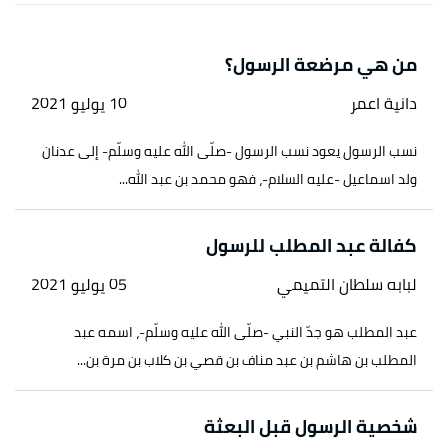
↑
محيي الدين عطية (8/12/2016)،
"أخلاق النبي محمد
صلى الله عليه وسلم "
،
الألوكة الشرعية
، اطّلع عليه
بتاريخ 10/9/2021. بتصرّف.
من هي مرضعة الرسول؟
دانية اعمر
10 يوليو 2021
نسب الرسول يعود نسب الرسول -صلّى الله عليه وسلّم- إلى عدنان
ولد اسماعيل -عليه السلام-، فهو محمد بن عبد الله...
كفالة عبد المطلب للرسول
لبابه سلطان التميمي
05 يوليو 2021
عبد المطلب هو جدّ النبي -صلّى الله عليه وسلّم-، اسمه عبد
المطلب بن هاشم بن عبد مناف بن قصي بن كلاب بن مرة بن...
شخصية الرسول قبل البعثة