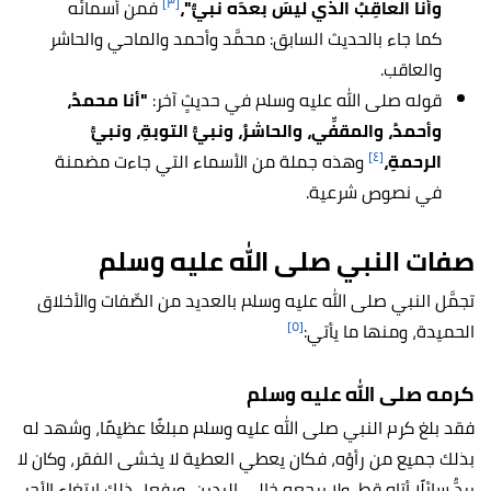
[٣]
وأنا العاقِبُ الَّذي ليسَ بعدَه نبيٌّ"،
فمن أسمائه
كما جاء بالحديث السابق: محمَّد وأحمد والماحي والحاشر
والعاقب.
قوله صلى الله عليه وسلم في حديثٍ آخر:
"أنا محمدُ،
وأحمدُ، والمقفِّي، والحاشرُ، ونبيُّ التوبةِ، ونبيُّ
[٤]
الرحمةِ،
وهذه جملة من الأسماء التي جاءت مضمنة
في نصوص شرعية.
صفات النبي صلى الله عليه وسلم
تجمَّل النبي صلى الله عليه وسلم بالعديد من الصِّفات والأخلاق
[٥]
الحميدة، ومنها ما يأتي:
كرمه صلى الله عليه وسلم
فقد بلغ كرم النبي صلى الله عليه وسلم مبلغًا عظيمًا، وشهد له
بذلك جميع من رأوْه، فكان يعطي العطية لا يخشى الفقر، وكان لا
يردُّ سائلًا أتاه قط، ولا يرجعه خالي اليدين، ويفعل ذلك ابتغاء الأجر