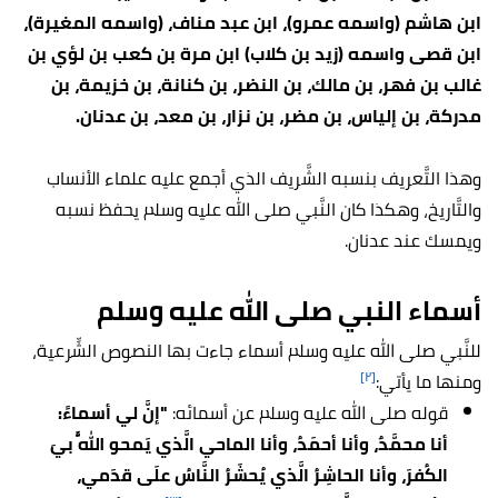
ابن هاشم (واسمه عمرو)، ابن عبد مناف، (واسمه المغيرة)،
ابن قصى واسمه (زيد بن كلاب) ابن مرة بن كعب بن لؤي بن
غالب بن فهر، بن مالك، بن النضر، بن كنانة، بن خزيمة، بن
مدركة، بن إلياس، بن مضر، بن نزار، بن معد، بن عدنان.
وهذا التَّعريف بنسبه الشَّريف الذي أجمع عليه علماء الأنساب
والتَّاريخ، وهكذا كان النَّبي صلى الله عليه وسلم يحفظ نسبه
ويمسك عند عدنان.
أسماء النبي صلى الله عليه وسلم
للنَّبي صلى الله عليه وسلم أسماء جاءت بها النصوص الشِّرعية،
[٢]
ومنها ما يأتي:
قوله صلى الله عليه وسلم عن أسمائه:
"إنَّ لي أسماءً:
أنا محمَّدٌ، وأنا أحمَدُ، وأنا الماحي الَّذي يَمحو اللَّهُ بيَ
الكُفرَ، وأنا الحاشِرُ الَّذي يُحشَرُ النَّاسُ علَى قدَمي،