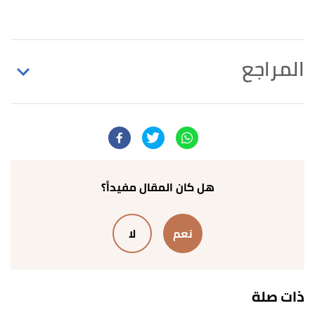
المراجع
↑
محمد أبو زهرة،
خاتم النبيين صلى الله عليه وسلم
،
صفحة 78، جزء 1. بتصرّف.
↑
شمس الدين الذهبي ،
تاريخ الإسلام
، صفحة 28، جزء
1. بتصرّف.
هل كان المقال مفيداً؟
↑
رواه البخاري، في صحيح البخاري، عن جبير بن مطعم ،
نعم
لا
الصفحة أو الرقم:4896، صحيح .
↑
رواه مسلم، في صحيح مسلم، عن أبو موسى
الأشعري ، الصفحة أو الرقم:2355، صحيح .
ذات صلة