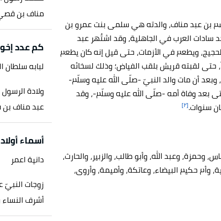
مناف بن قصي ب
هاشم بن عبد مناف، والدته هي سلمى بنت عمرو بن
 سادات العرب في الجاهلية، وقد اشتُهر عبد
كم عدد إخو
جيج، ويطعم في الأزمات، حتى قيل إنه كان يطعم
عاً، حتى لقبته قريش بلقب الفياض؛ وذلك لسخائه
لبابه سلطان ا
بعد أن مات والد النبيّ -صلّى الله عليه وسلّم-
ولادة الرسول 
ى بعد وفاة أمه -صلّى الله عليه وسلّم-، وقد
[٢]
عبد مناف بن ق
ان سنوات.
أسماء أولاد
 وحمزة، وعبد الله، وأبو طالب، والزبير، والحارث،
دانية اعمر
، وأم حكيم البيضاء، وعاتكة، وأميمة، وأروى،
زوجات النبيّ ع
أشرف النساء وص