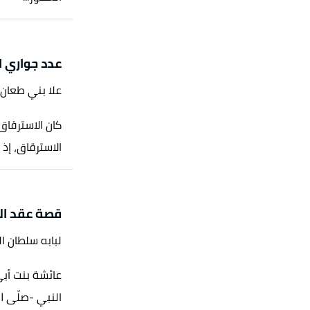
43. بتصرّف.
لوصول
، صفحة 1170. بتصرّف.
عدد جواري 
علا بني طعان
مطلب"
،
الألوكة
، اطّلع عليه بتاريخ
كان الاسترقاق
الاسترقاق، إذ 
ماته صلى الله عليه وسلم"
،
الألوكة
، اطّلع
قصة عقد ال
لبابه سلطان ا
عائشة بنت أبي
النبي -صلّى الل