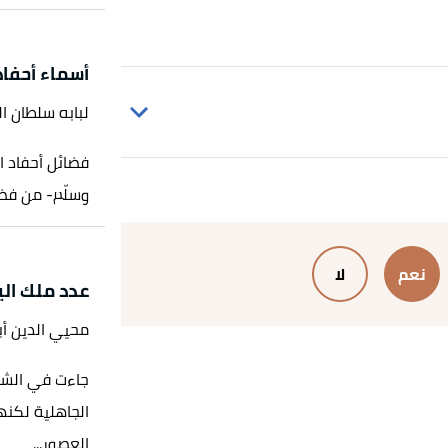
أسماء أحفا
لبابه سلطان ا
فضائل أحفاد ا
وسلّم- من فضل
يب
، 11/3/2006، اطّلع عليه بتاريخ
نعم
لا
عدد ملك ال
محيي الدين أ
،
نداء
جاءت في الشر
 285-286. بتصرّف.
الجاهلية لكنه
العصور...