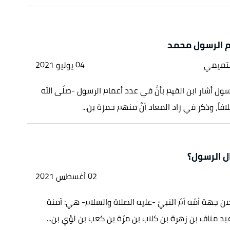
م الرسول محمد
لتميمي
04 يوليو 2021
ول أشار ابن القيم بأنَّ في عدد أعمام الرسول -صلّى الله
افاً، وذكر في زاد المعاد أنَّ منهم حمزة بن...
ل الرسول؟
02 أغسطس 2021
 جهة أمّه أمّ النبيّ -عليه الصلاة والسلام- هي: آمنة
د مناف بن زهرة بن كلاب بن مرّة بن كعب بن لؤي بن...