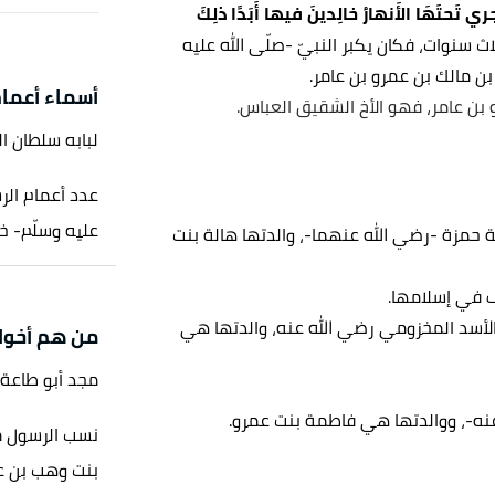
تَجري تَحتَهَا الأَنهارُ خالِدينَ فيها أَبَدًا ذلِكَ
ث سنوات، فكان يكبر النبيّ -صلّى الله عليه
ن مالك بن عمرو بن عامر.
أسماء أعما
 بن عامر، فهو الأخ الشقيق العباس.
لبابه سلطان ا
عدد أعمام الرس
عليه وسلّم- خل
ة حمزة -رضي الله عنهما-، والدتها هالة بنت
ف في إسلامها.
الأسد المخزومي رضي الله عنه، والدتها هي
من هم أخوا
مجد أبو طاعة
عنه-، ووالدتها هي فاطمة بنت عمرو.
نسب الرسول من
بنت وهب بن عب