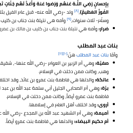
بِإِحسانٍ رَضِيَ اللَّـهُ عَنهُم وَرَضوا عَنهُ وَأَعَدَّ لَهُم جَنّاتٍ 
[٨]
الفَوزُ العَظيمُ}
،
ولد -رضي الله عنه- قبل عام الفيل بثلا
[٩]
وسلّم- ثلاث سنوات،
وأمه هي نتيلة بنت جناب بن كليب ب
ضرار:
وأمه هي
نتيلة بنت جناب بن كليب بن مالك بن عمرو
بنات عبد المطلب
[١١]
[١٠]
وأمّا
بنات عبد المطلب
هنّ:
صفيّة:
وهي أم الزبير بن العوام -رضي الله عنها-، شقيق
وهب، وكانت ممن دخلت في الإسلام.
عاتكة:
والدتها هي فاطمة بنت عمرو بن عائذ، وقد اختل
برّة:
وهي أم الصحابي الجليل أبي سلمة عبد الله بن عبد 
فاطمة بنت عمرو أيضاً، وكانت ممن دخلت في الإسلام.
أروى:
وقد اختلف أهل العلم في إسلامها.
أميمة:
وهي أم الشهيد عبد الله بن المجدع -رضي الله 
أم حكيم البيضاء:
والدتها هي فاطمة بنت عمرو أيضاً.