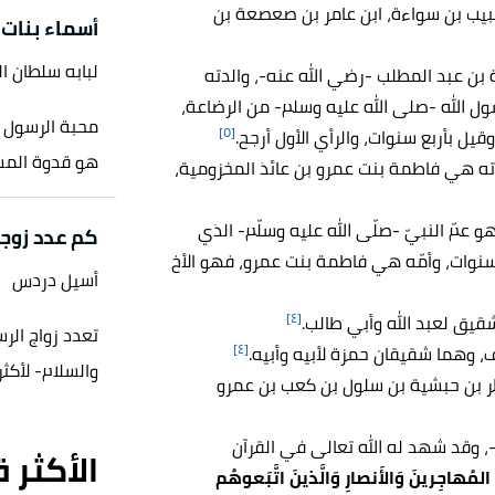
بيب بن سواءة، ابن عامر بن صعصعة بن
أسماء بنات
لبابه سلطان ا
 بن عبد المطلب -رضي الله عنه-، والدته
ل الله -صلى الله عليه وسلم- من الرضاعة،
محبة الرسول مح
[٥]
قيل بأربع سنوات، والرأي الأول أرجح.
هو قدوة المس
لدته هي فاطمة بنت عمرو بن عائذ المخزومية،
عمّ النبيّ -صلّى الله عليه وسلّم- الذي
كم عدد زوج
سنوات، وأمّه هي فاطمة بنت عمرو، فهو الأخ
أسيل دردس
[٤]
قيق لعبد الله وأبي طالب.
تعدد زواج الر
[٤]
 وهما شقيقان حمزة لأبيه وأبيه.
والسلام- لأكثر
ر بن حبشية بن سلول بن كعب بن عمرو
-، وقد شهد له الله تعالى في القرآن
الأكثر 
 المُهاجِرينَ وَالأَنصارِ وَالَّذينَ اتَّبَعوهُم