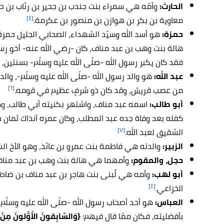
الحارث:
وأمّه هي سمراء بنت جندب بن جحير بن رئاب بن ح
[٤]
معاوية بن بكر بن هوازن بن منصور بن عكرمة.
حمزة:
هو أسد الله وسيّد الشهداء، الصحابي الجليل حمزة
هالة بنت وهب بن عبد مناف، كان -رضي الله عنه- أخو رسو
فقد كان يكبر رسول الله -صلّى الله عليه وسلّم- بسنتين، و
عبد الله:
هو والد رسول الله -صلّى الله عليه وسلّم-، وا
[٦]
من عصب قريش، وقد كان ذو شرفٍ عظيم في قومه.
أبو طالب:
اسمه عبد مناف، واشتهر بكنيته أبي طالب، وهو 
كفله بعد وفاة جده عبد المطلب، وكان عمره آنذاك ثمان 
[٧]
الشقيق لعبد الله.
الزبير:
والدته هي فاطمة بنت عمرو بن عائذ، وهو الأخ الش
حجل، والمقوم:
وأمهما هي هالة بنت وهب بن عبد مناف،
أبو لهب:
وأمه هي لُبنى بنت هاجر بن عبد مناف بن ضاط
[٤]
الخزاعي.
العباس:
هو أحد أصحاب رسول الله -صلّى الله عليه وسلّم
بأفضليته، فكان ممّا قال فيهم:
{وَالسّابِقونَ الأَوَّلونَ مِنَ