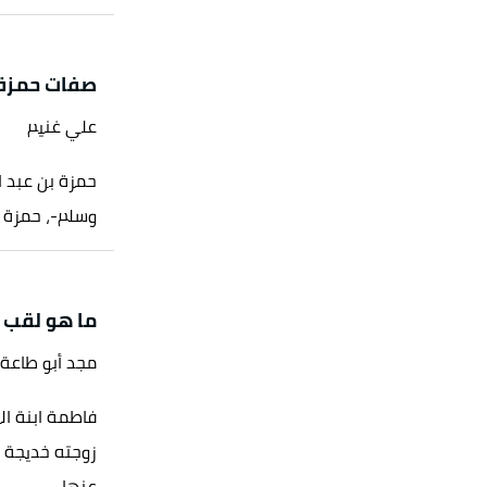
صفات حمزة 
علي غنيم
حمزة بن عبد ا
وسلم-، حمزة ب
ما هو لقب 
مجد أبو طاعة
فاطمة ابنة ال
زوجته خديجة ب
عنها-،...