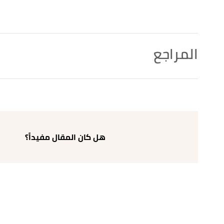
المراجع
↑
عبد الملك بن هشام،
كتاب سيرة ابن هشام
، صفحة 107. بتصرّف.
↑
"عبد المطلب جد الرسول صلى الله عليه وسلم"
،
إسلام و
4/12/2021. بتصرّف.
هل كان المقال مفيداً؟
↑
عبد الملك بن هشام،
كتاب سيرة ابن هشام
، صفحة 108. بتصرّف.
أ
ب
ت
ث
^
ابن هشام المسمى بـ «السيرة النبوية» **/i109&n8&p1 " أولاد عبدالمطلب بن هاشم"
الإيمان
، اطّلع عليه بتاريخ 27/11/2021. بتصرّف.
↑
مجموعة من المؤلفين،
كتاب مجلة البحوث الإسلامية
، صفحة