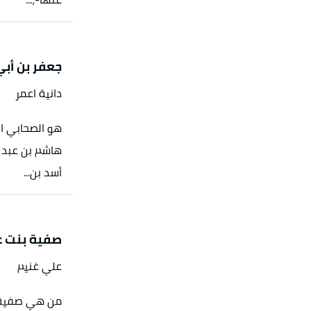
جعفر بن أب
دانية اعمر
هو الصحابي ال
هاشم بن عبد 
أسد بن...
صفية بنت ع
علي غنيم
من هي صفية ب