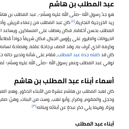
عبد المطلب بن هاشم
هو جدّ رسول الله -صلّى الله عليه وسلّم-، عبد المطلب بن 
[١]
زيد الخزرجية النجارية،
كان عبد المطلب من زعماء قريش، وأحد
المطلب بحسن أخلاقه، فكان يعطف على المساكين، ويساعد الح
الحيوانات والطيور على رؤوس الجبال، فكان شريفاً جواداً مُطا
وكرمه الذي عُرِف به، وقد اتصف برجاحة عقله، وفصاحة لسانه، و
كان قد
كفله جده عبد المطلب
، فقام على شأنه وتدبير حاله حت
توفي عبد المطلب وعمر رسول الله -صلّى الله عليه وسلّم- ثم
أسماء أبناء عبد المطلب بن هاشم
كان لعبد المطلب بن هاشم عشرة من الأبناء الذكور، وهم: العباس،
وحجل، والمقوم، وضرار، وأبو لهب، وست من البنات، وهنّ: صفية
[٣]
وبرّة، وفيما يلي ذكر نبذةٍ عن أبنائه وبناته:
أبناء عبد المطلب