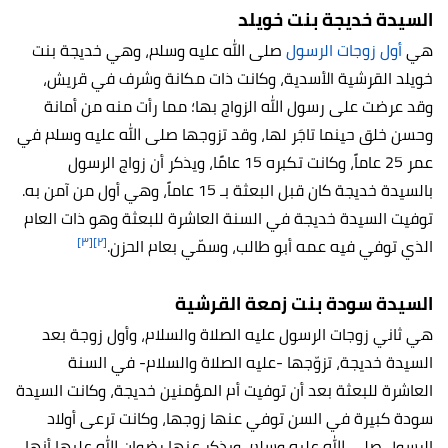
السيدة خديجة بنت خويلد
هي
أول زوجات الرسول
صلى الله عليه وسلم، وهي خديجة بنت
خويلد القرشية الأسدية، وكانت ذات مكانة وشرف في قريش،
وقد عرضت على رسول الله الزواج بها؛ مما رأت منه من أمانة
وحسن خلق حينما تاجَر لها، وقد تزوجها صلى الله عليه وسلم في
عمر 25 عاماً، وكانت تكبره 15 عامًا، ويذكر أن زواج الرسول
بالسيدة خديجة كان قبل البعثة بـ 15 عاماً، وهي أول من آمن به.
توفيت السيدة خديجة في السنة العاشرة للبعثة وهو ذات العام
[٣]
[٢]
الذي توفي فيه عمه أبو طالب، وسمّي بعام الحزن.
السيدة سودة بنت زمعة القرشية
هي ثاني زوجات الرسول عليه الصلاة والسلام، وأول زوجة بعد
السيدة خديجة، تزوّجها -عليه الصلاة والسلام- في السنة
العاشرة للبعثة بعد أن توفيت أم المؤمنين خديجة، وكانت السيدة
سودة كبيرة في السن توفي عنها زوجها، وكانت ترعى أولاد
الرسول صلى الله عليه وسلم، ويذكر عنها رضوان الله عليها أنها