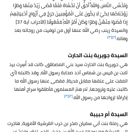
وَتَخْشَى النَّاسَ وَاللَّهُ أَحَقُّ أَنْ تَخْشَاهُ فَلَمَّا قَضَى زَيْدٌ مِنْهَا وَطَرًا
زَوَّجْنَاكَهَا لِكَيْ لَا يَكُونَ عَلَى الْمُؤْمِنِينَ حَرَجٌ فِي أَزْوَاجِ أَدْعِيَائِهِمْ
إِذَا قَضَوْا مِنْهُنَّ وَطَرًا وَكَانَ أَمْرُ اللَّهِ مَفْعُولًا) [الأحزاب: آية 37]
والسيدة زينب رضي الله عنها أول من توفيت من زوجاته بعد
[٣]
[٢]
وفاته.
السيدة جويرية بنت الحارث
هي جويرية بنت الحارث سيد بني المصطلق، كانت قد أُسِرت بيد
ثابت بن قيس بن شماس أحد صحابة رسول الله، وقد كاتبته (أي
اتفقت على عتقها مقابل فدية)، فقضى عنها رسول الله ما
كاتبت عليه وتزوجها، ثم همّ المسلمون فأطلقوا سراح أهلها
[٣]
[٢]
إكرامًا لزواجها من رسول الله.
السيدة أم حبيبة
هي رملة بنت أبي سفيان صخر بن حرب القرشية الأموية، هاجرت
إلى الحبشة مع زوجها عبيد الله بن جحش الذي تنصّر وارتدّ عن