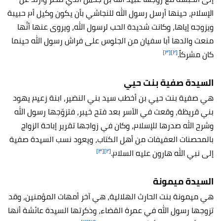
الإسلام، حينها أرسل رسول الله للنجاشي بأن يكون وكيل أم حبيبة
ويزوجه إياها، وكانت شديدة الحب لرسول الله، ويروى عنها أنَّها
منعت والدها أبا سفيان من الجلوس على فراش رسول الله حينما
[٣]
[٢]
كان مشركاً.
السيدة صفية بنت حيي
هي صفية بنت حيي بن أخطب سيد بني النضير، ابنة زعيم يهود
بني قريظة، وقعت في الأسر بعد فتح خيبر، فتزوّجها رسول الله
وشرح الله صدرها للإسلام، وكان في زواجها تقرير إباحة الزواج
بالمحصنات العفيفات من أهل الكتاب، ويعود نسب السيدة صفية
[٣]
[٢]
إلى نبي الله هارون عليه السلام.
السيدة ميمونة
هي ميمونة بنت الحارث الهلالية، هي آخر أمهات المؤمنين، وقد
تزوجها رسول الله في عمرة القضاء، وذكرتها السيدة عائشة أنها