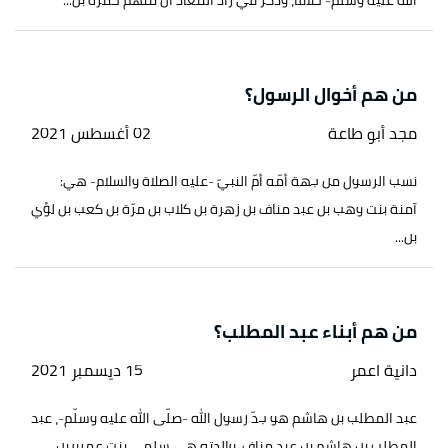
الله عليه وسلّم- خلافاً، وذكر في زاد المعاد أنَّ منهم حمزة بن...
من هم أخوال الرسول؟
مجد أبو طاعة
02 أغسطس 2021
نسب الرسول من جهة أمّه أمّ النبيّ -عليه الصلاة والسلام- هي:
آمنة بنت وهب بن عبد مناف بن زهرة بن كلاب بن مرّة بن كعب بن لؤي
بن...
من هم أبناء عبد المطلب؟
دانية اعمر
15 ديسمبر 2021
عبد المطلب بن هاشم هو جدّ رسول الله -صلّى الله عليه وسلّم-، عبد
المطلب بن هاشم بن عبد مناف، والدته هي سلمى بنت عمرو بن