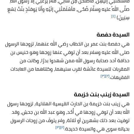
فأسْلَمَتْنِي إلَيْهِنَّ، فأصْلَحْنَ مِن شَأْنِي، فَلَمْ يَرُعْنِي إلَّا رَسولُ اللَّهِ
صلَّى اللهُ عليه وسلَّمَ ضُحًى، فأسْلَمَتْنِي إلَيْهِ وأَنَا يَومَئذٍ بنْتُ تِسْعِ
[٤]
سِنِينَ.)
السيدة حفصة
هي حفصة بنت عمر بن الخطاب رضي الله عنهما، تزوجها الرسول
صلى الله عليه وسلم بعد أن توفي عنها زوجها وهو خنيس بن
حذافة أحد صحابة رسول الله ممن شهدوا بدرًا، وكانت من
المقربات للسيدة عائشة لقرب سنيهما، وكلتاهما من العابدات
[٣]
[٢]
الفقيهات.
السيدة زينب بنت خزيمة
هي زينب بنت خزيمة بن الحارث القيسية الهلالية، تزوجها رسول
الله بعد أن توفي زوجها في أُحُد، وهو عبد الله بن جحش، وقد
توفيت بعد ذلك بشهرين أو ثلاثة، ولم يتوفّ من زوجات الرسول
[٣]
[٢]
بحياته سوى هي والسيدة خديجة.