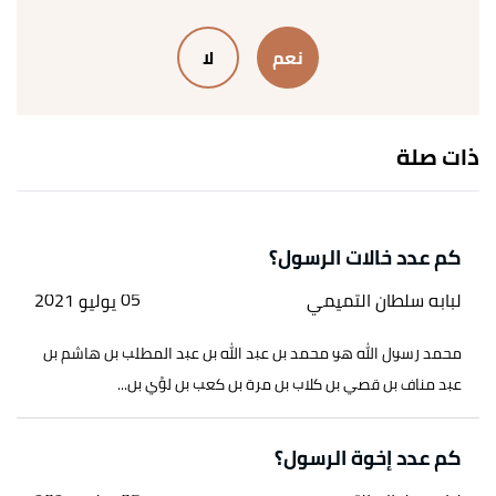
أمهات المؤمنين رضي الله عنهن"
،
الإسلام سؤال
وجواب
، اطّلع عليه بتاريخ 21/10/2023. بتصرّف.
نعم
لا
أ
ب
ت
ث
ج
ح
خ
د
ذ
ر
ز
^
"ما هي أسماء زوجات رسول الله
صلى الله عليه وسلم؟"
،
إسلام ويب
، اطّلع عليه بتاريخ
ذات صلة
21/10/2023. بتصرّف.
↑
رواه البخاري ، في صحيح البخاري، عن عائشة أم
المؤمنين، الصفحة أو الرقم:3894، صحيح.
كم عدد خالات الرسول؟
لبابه سلطان التميمي
05 يوليو 2021
محمد رسول الله هو محمد بن عبد الله بن عبد المطلب بن هاشم بن
عبد مناف بن قصي بن كلاب بن مرة بن كعب بن لؤي بن...
كم عدد إخوة الرسول؟