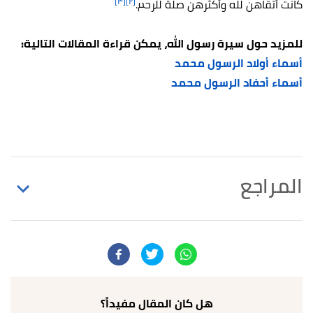
[٣]
[٢]
كانت أتقاهن لله وأكثرهن صلة للرحم.
للمزيد حول سيرة رسول الله، يمكن قراءة المقالات التالية:
أسماء أولاد الرسول محمد
أسماء أحفاد الرسول محمد
المراجع
أ
ب
^
"زوجات الرسول صلى الله عليه وسلم: أمهات
المؤمنين ودورهن السامي في تاريخ الإسلام"
،
د.طارق
سويدان
، اطّلع عليه بتاريخ 21/10/2023.
أ
ب
ت
ث
ج
ح
خ
د
ذ
ر
ز
^
"أزواج النبي صَلَّى اللَّهُ عَلَيْهِ وَسَلَّمَ ،
هل كان المقال مفيداً؟