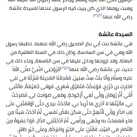
وهبت يومها الذي كان يبيت فيه الرسول عندها للسيدة عائشة
[٣]
[٢]
رضي الله عنها.
السيدة عائشة
هي عائشة بنت أبي بكر الصديق رضي الله عنهما، خطبها رسول
الله وهي في سن السادسة، وكان ذلك في السنة العاشرة من
البعثة، وقد تزوجها ودخل عليها في سن التاسعة، وجاء ذلك في
[٣]
[٢]
حديث عن عائشة رضي الله عنها
(تَزَوَّجَنِي النَّبيُّ صلَّى اللهُ
عليه وسلَّمَ وأَنَا بنْتُ سِتِّ سِنِينَ، فَقَدِمْنَا المَدِينَةَ فَنَزَلْنَا في بَنِي
الحَارِثِ بنِ خَزْرَجٍ، فَوُعِكْتُ فَتَمَرَّقَ شَعَرِي، فَوَفَى جُمَيْمَةً، فأتَتْنِي
أُمِّي أُمُّ رُومَانَ وإنِّي لَفِي أُرْجُوحَةٍ، ومَعِي صَوَاحِبُ لِي، فَصَرَخَتْ
بي، فأتَيْتُهَا لا أدْرِي ما تُرِيدُ بي، فأخَذَتْ بيَدِي حتَّى أوْقَفَتْنِي علَى
بَابِ الدَّارِ وإنِّي لَأُنْهِجُ حتَّى سَكَنَ بَعْضُ نَفَسِي، ثُمَّ أخَذَتْ شيئًا مِن
مَاءٍ فَمَسَحَتْ به وجْهِي ورَأْسِي، ثُمَّ أدْخَلَتْنِي الدَّارَ، فَإِذَا نِسْوَةٌ مِنَ
الأنْصَارِ في البَيْتِ، فَقُلْنَ: علَى الخَيْرِ والبَرَكَةِ، وعلَى خَيْرِ طَائِرٍ،