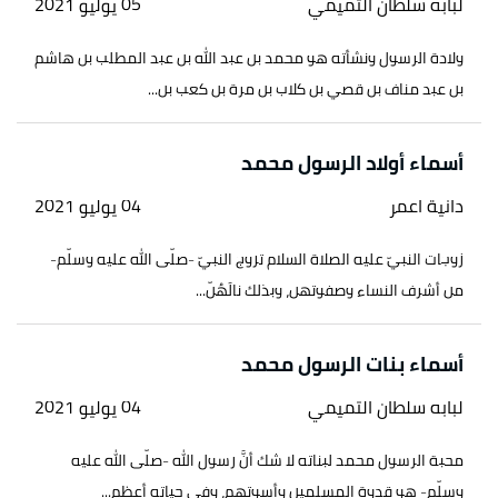
لبابه سلطان التميمي
05 يوليو 2021
ولادة الرسول ونشأته هو محمد بن عبد الله بن عبد المطلب بن هاشم
بن عبد مناف بن قصي بن كلاب بن مرة بن كعب بن...
أسماء أولاد الرسول محمد
دانية اعمر
04 يوليو 2021
زوجات النبيّ عليه الصلاة السلام تزوج النبيّ -صلّى الله عليه وسلّم-
من أشرف النساء وصفوتهن، وبذلك نالَهُنّ...
أسماء بنات الرسول محمد
لبابه سلطان التميمي
04 يوليو 2021
محبة الرسول محمد لبناته لا شك أنَّ رسول الله -صلّى الله عليه
وسلّم- هو قدوة المسلمين وأسوتهم، وفي حياته أعظم...