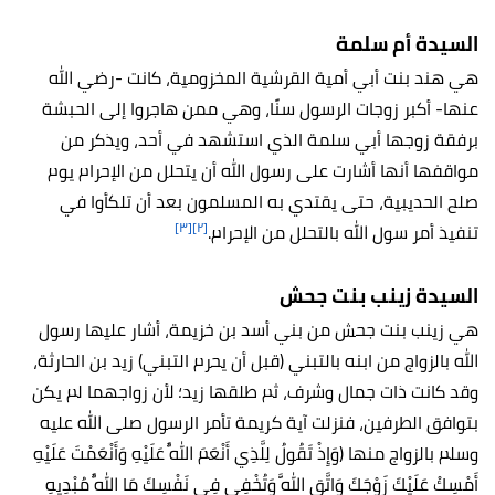
السيدة أم سلمة
هي هند بنت أبي أمية القرشية المخزومية، كانت -رضي الله
عنها- أكبر زوجات الرسول سنًا، وهي ممن هاجروا إلى الحبشة
برفقة زوجها أبي سلمة الذي استشهد في أحد، ويذكر من
مواقفها أنها أشارت على رسول الله أن يتحلل من الإحرام يوم
صلح الحديبية، حتى يقتدي به المسلمون بعد أن تلكأوا في
[٣]
[٢]
تنفيذ أمر سول الله بالتحلل من الإحرام.
السيدة زينب بنت جحش
هي زينب بنت جحش من بني أسد بن خزيمة، أشار عليها رسول
الله بالزواج من ابنه بالتبني (قبل أن يحرم التبني) زيد بن الحارثة،
وقد كانت ذات جمال وشرف، ثم طلقها زيد؛ لأن زواجهما لم يكن
بتوافق الطرفين، فنزلت آية كريمة تأمر الرسول صلى الله عليه
وسلم بالزواج منها (وَإِذْ تَقُولُ لِلَّذِي أَنْعَمَ اللَّهُ عَلَيْهِ وَأَنْعَمْتَ عَلَيْهِ
أَمْسِكْ عَلَيْكَ زَوْجَكَ وَاتَّقِ اللَّهَ وَتُخْفِي فِي نَفْسِكَ مَا اللَّهُ مُبْدِيهِ