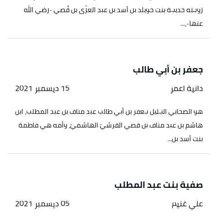
زوجته خديجة بنت خويلد بن أسد بن عبد العزّى بن قُصي -رضي الله
عنها-،...
جعفر بن أبي طالب
دانية اعمر
15 ديسمبر 2021
هو الصحابي الجليل جعفر بن أبي طالب عبد مناف بن عبد المطلب، ابن
هاشم بن عبد مناف بن قصي القرشيّ الهاشميّ، وأمه هي فاطمة
بنت أسد بن...
صفية بنت عبد المطلب
علي غنيم
05 ديسمبر 2021